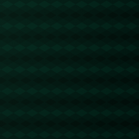
2-09
拉·约基奇**作为NBA中一位技术全面的球员，他在场上的
率能超过1%吗？本文将带您探讨这个有趣的命题。
赛中已有一定的三分命中能力。在常规设置下，约基奇的三分
规三分，对球员的平衡感、力量以及出手时机的把握要求更
距离为23英尺9英寸，而超远距离通常指的是超过这个距离
级射手，超远距离三分球的命中率也远低于他的常规三分命中