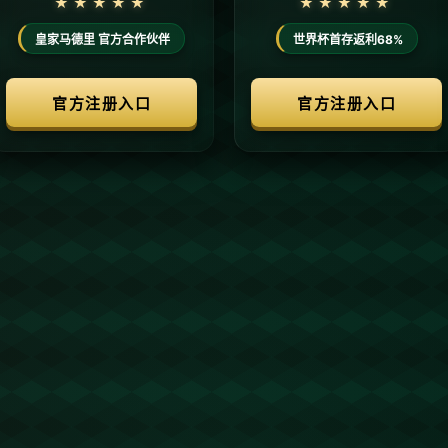
若约基奇44投超远 那他的三分命中率