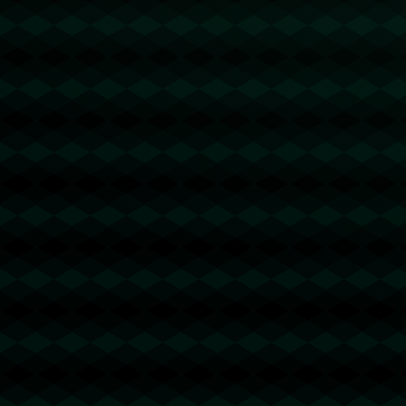
为了更多地理解这个问题
试了18次三分出手，
此外，心理因素及比赛
己的传球能力和内线技
总之，假设约基奇在比
态、心理素质，以及比