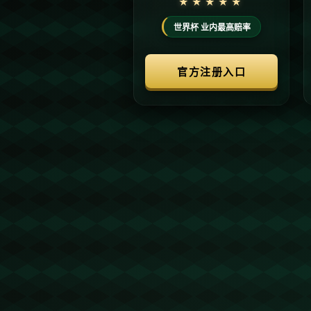
新闻中心
新闻资讯
公司新闻