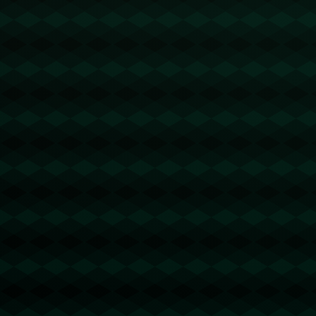
**墨城女足让球客胜：策
首先来看“墨城女足讓
去比赛中的**战绩*
挥，最终以两球优势胜
**墨城客胜：再探投注机
接着是“墨城客勝”的选
的一场重要客战中，尽
能性，而押注其胜利或
**如何运用澳職方程式实