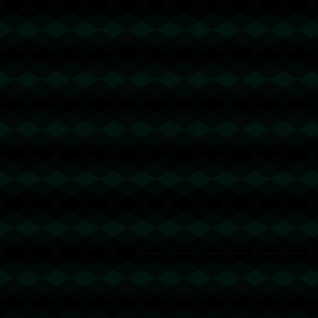
1. **分析赛事数据
地评估球队在客场的赢
2. **了解博彩公司
3. **制定投注策略
金配置。
通过合理运用澳職方程
的分析始终是赢得投注