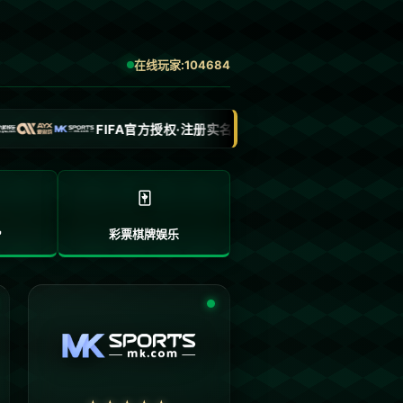
产品展示
新闻资讯
联系我们