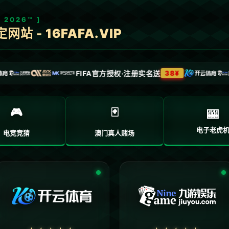
网站首页
关于我们