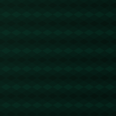
一度让骑士的防线风声鹤唳。
漏洞和核心球员的疲软，快船最终未能抓住比赛的关键时刻，