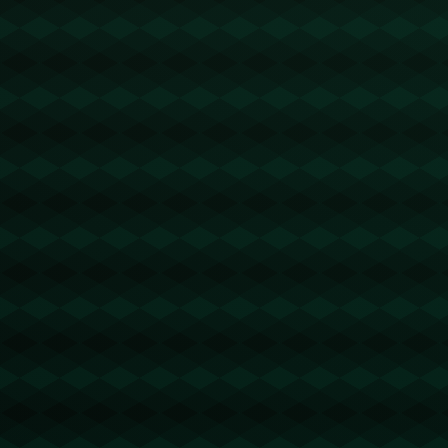
本场比赛，“**卡哇伊
的中距离投射和防守判
在关键时段缺乏冷静的