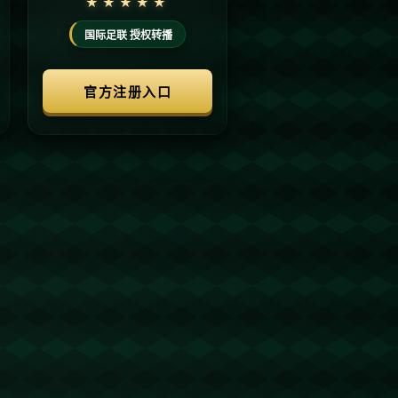
当前位置：
首页
>
新闻中心
尔爆发，卡哇伊继续休战.