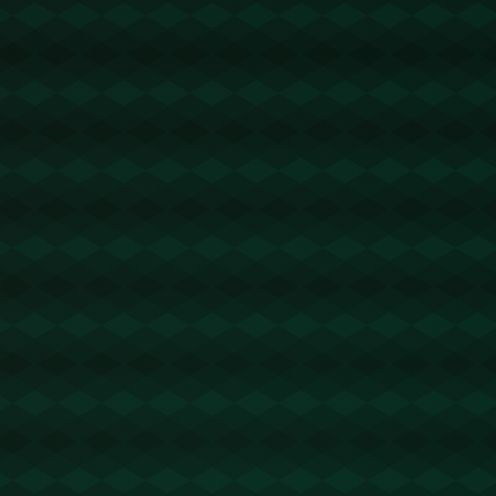
所属分类：
爱游戏平台ayx
发布时间：
2026-0
2-127不敌骑士 鲍威尔爆发助燃全场**
对决中，**洛杉矶快船以122-127惜败克利夫兰骑士**，比赛中发
明显低迷，而替补悍将诺曼·鲍威尔则成为了难得的亮点，砍下全场最高分。
哈登持续低迷
登的表现一直未能达到球迷的期待**。本场比赛，他的手感冰冷，全场仅贡
如果对比他在休斯顿火箭时期的巅峰数据，如今这样的成绩单显然很难令人
未脱离明显的磨合期。
了快船整体战斗力，也让对方防守有了更大的针对空间。对手骑士显然抓
补席点燃胜负欲望
球员无疑是**诺曼·鲍威尔**。这位替补悍将展现了强大的进攻才华，