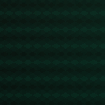
中率（18投11中，
**鲍威尔的爆发不仅
将胜利拱手让人。
### 卡哇伊继续休战