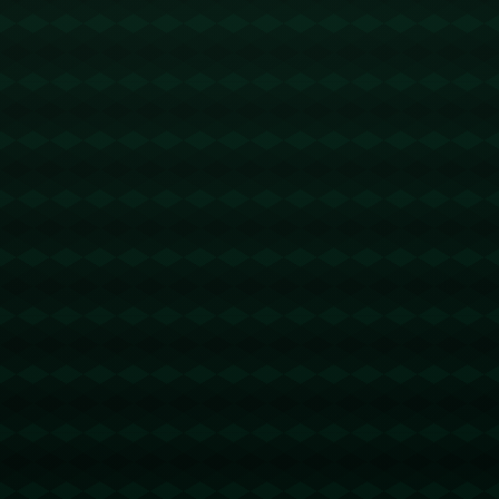
从历史交锋来看，阿森纳在对阵西汉姆联时拥有良好的战绩优势。据
统计，阿森纳在过去的十次交锋中，占据了七场胜利，这一数据无疑
给“枪手”主场作战增添了更多信心。此外，阿森纳的主场氛围一直以
来以火热著称，这也是对客队的一大挑战。