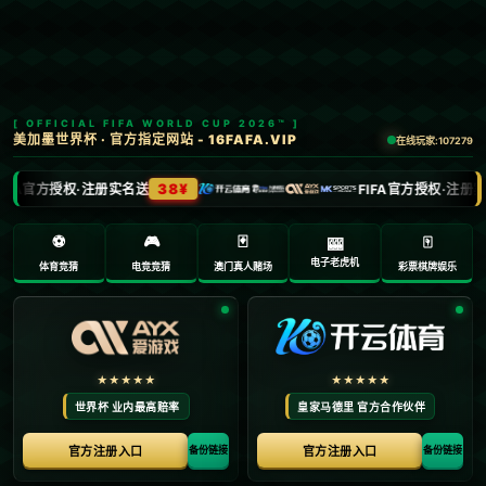
世体：根据规则巴萨依旧无法参加世俱杯，
递补队预计是美洲队.