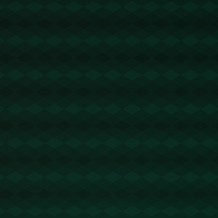
所属分类：
爱游戏平台ayx
发布时间：
2026-0
关键原因！球迷再次发声，言之凿凿**
场上，每一场胜利的背后，都隐藏着许多不可忽略的细节与战术选择。最近，
们的热烈讨论，也让人们对背后的关键原因充满好奇。那么，火箭队究竟
迷们言之凿凿的理由是否经得起推敲。
法的优势：速度与灵活性**
大胆启用了**小阵容打法**，放弃了传统的双塔防守，而是更注重球员的
护框者，小阵容看似是在冒险，却实则瞄准了爵士的弱点——防守机动性
让爵士的传统优势无从发挥。
利用一波由**Jalen Green**和**Alperen Şengün**率领
数据显示，全场火箭的三分命中率高达45%，比赛季平均提高了接近10
亮眼，角色球员成关键补充**