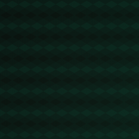
行业动态
**揭秘火箭胜利爵士的
在**NBA**的赛
利。这不仅引发了球迷
赛中的关键点，看看球
### **1. 小阵容打
在这场比赛中，火箭队
拥有戈贝尔这样的顶级
了对手的高墙式防守，
以比赛中的第三节为例，火箭
防守端的衔接。此外，
---
### **2. 双核表现