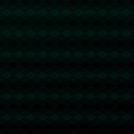
作，屡次制造犯规或高效终结，这让戈贝尔在防守端难以施展自己
lin Sexton的突破与远投，全场比赛爵士的三分命中率甚至不
节奏就会被拖慢。