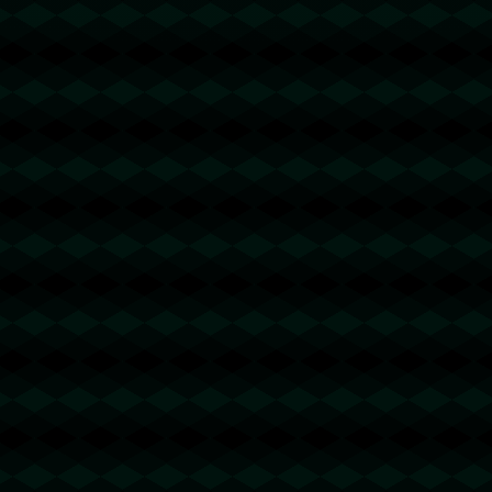
纷发声，认为这场胜利的关键在于球队的**团结精神与专注态度**。过去