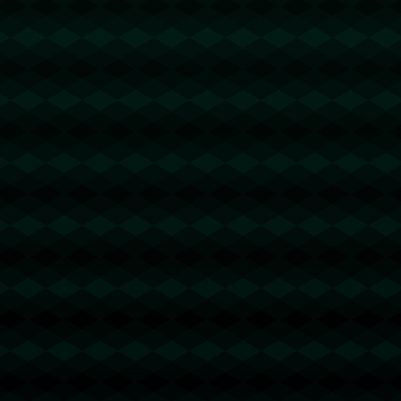
了其擅长的篮下区域。更重要的是，Şengün通过精准的低位技术与假动
值得点赞。他们成功限制了爵士主要得分手如Jordan Clarkson和Col
士进攻体系中的很大一部分是依赖外线投篮，一旦这一招失效，其整体进攻
：团结与专注是胜利的基石**