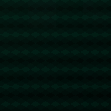
攻防两端的能量让火箭一直保持着较高的比赛强度。Tari在防守端多次抢
——第四节末段的那记三分就是改变比赛走势的绝佳例证。
影响力却遭到了极大的削弱。火箭队通过拉高进攻空间与快速出