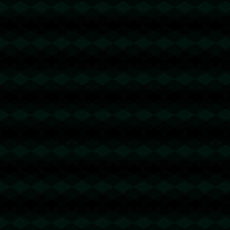
赛后，不少火箭球迷纷