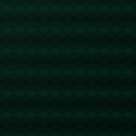
其突破与投篮的结合让爵士防守无法有效针对。而在组织方面，
球员得以充分发挥。