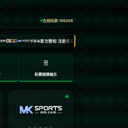
产品展示
新闻资讯
联系我们