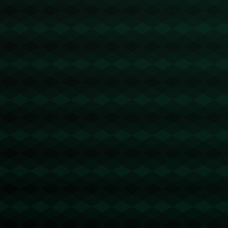
### **球迷力量：贴吧
作为球队近年来的一项