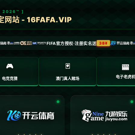
网站首页
关于我们