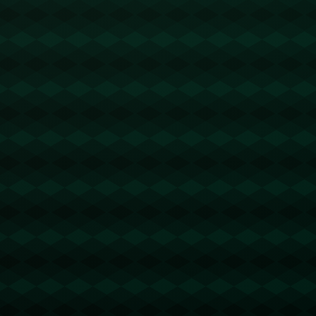
热议掀投票浪潮**
大胆尝试，此次队徽投票工作不仅仅局限于球队的官网和社交媒体，而是