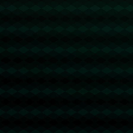
掀起了激烈讨论。拿广
一位贴吧用户评论道：“
5号队徽好像更有‘山西
可以看出，每一个用户
---
### **投票机制：透
为了确保本次投票工作
结束后完全公开，最终
这种**创新型投票机
到自己不仅仅是观众，
---
### **世界范围内的队