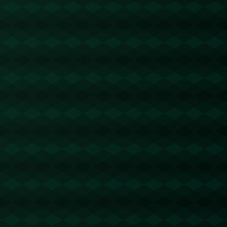
2-09
球迷之间的互动感。而**山西崇德荣海**作为地方足球的
式让球迷共同参与球队文化的塑造。在一些足球论坛和贴吧
秀设计师参与设计，而最终遴选出的几款队徽都各具特色，融
古朴典雅；而另一款队徽则采用了更具时尚感的几何设计，以
代化设计，你都能在这几款设计中找到自己青睐的一面。