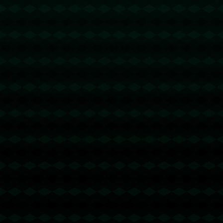
续约后的索兰克有望在未来几个赛季继续书写属于自己的辉煌。他的
对抗能力、战术执行力不断成熟，将帮助伯恩茅斯保持对中下游球队
的压制力，甚至在碰上强队时成为反击的利器。
回顾过去几个赛季，曾经效力于切尔西的亚伯拉罕和南安普顿的英斯
这类球员，也在类似阶段实现了从“潜力选手”到“一流前锋”的跃迁。而
索兰克，目前正站在这样的临界点。
### 总结
毋庸置疑，伯恩茅斯续约索兰克至2027年，不仅巩固了团队迎战激烈