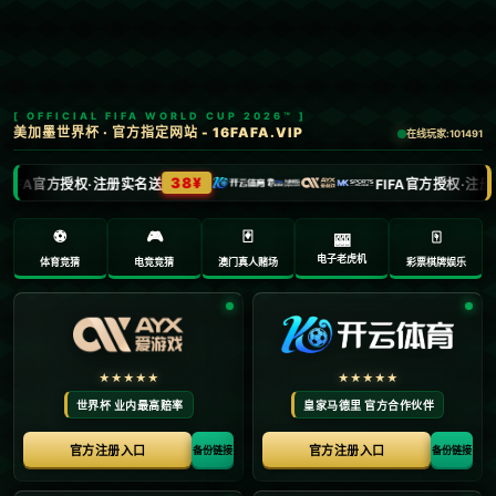
伯恩茅斯續約前鋒索蘭克！新合同至2027！.
所属分类：
爱游戏平台ayx
发布时间：
2026-02-09