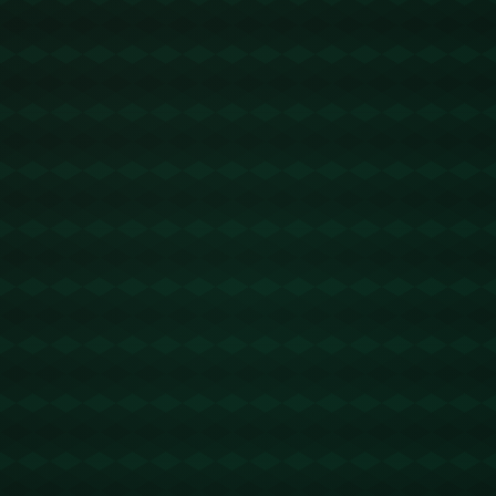
自2019年从利物浦加盟伯恩茅斯以来，索兰克便稳步成长为球队的关
键人物。尤其是在2021/22赛季，他在英冠联赛中表现火热，攻入29
粒进球并贡献7次助攻，帮助伯恩茅斯成功升入英超，被誉为球队冲超
的**“头号功臣”**。
而在回归英超后，索兰克并未受到更高强度赛场的压迫，反而在多场
比赛中证明了自己的技术和决断力，无论是抢点能力、支点作用，还
是串联球队进攻，他都展示出了不可或缺的实力。
**“锁住”索兰克不仅是确保进攻火力稳定，更是为球队夺取更高排位奠
定了基础。”**伯恩茅斯的技术总监在续约后这样表示。
在英超，稳定和高效的前锋总是稀缺资源。据统计，过去几个赛季在
英冠表现耀眼却未能在英超立足的前锋不在少数，比如米特洛维奇在
早期多次冲超后却未能持续稳定发挥。而索兰克通过持续的进步，成
功避免了类似命运。