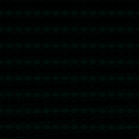
英超赛场的核心力量，更向外界展现了他们稳中求胜、力争更高排位
的决心。这一笔交易，对俱乐部和球迷来说，都是一个双赢的未来开
端。
返回上一页