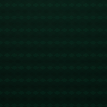
### **续约至2027年体现的长远规划**
伯恩茅斯与索兰克续约至2027年，传递出的信号远不止是一份简单的
“利益绑定”。**长约的签订往往表明双方关系稳固和俱乐部明确的战略
计划**。斯坦福大学体育经济学教授马克·休斯指出：“续约的年限通常
反映俱乐部对球员价值评估的信心。”
对伯恩茅斯来说，续约索兰克不仅意味着保住了一名顶级前锋，更凸
显出球队希望以他为中心打造长期竞争力的决心。这一操作还可能进
一步增强球队在转会市场上的话语权，吸引更多优秀球员加盟。
更重要的是，在英超竞争日益激烈的今天，续约核心球员不但能稳定
阵容，还可避免无谓的转会纷争。例如，同样处于中游的布莱顿因未
及时锁定比苏马和库库雷利亚，最终以较低的价格失去了这两位重要
球员。而伯恩茅斯通过提前续约索兰克，显然有着更加清晰的运营思
路。
### 商业价值：索兰克的市场号召力