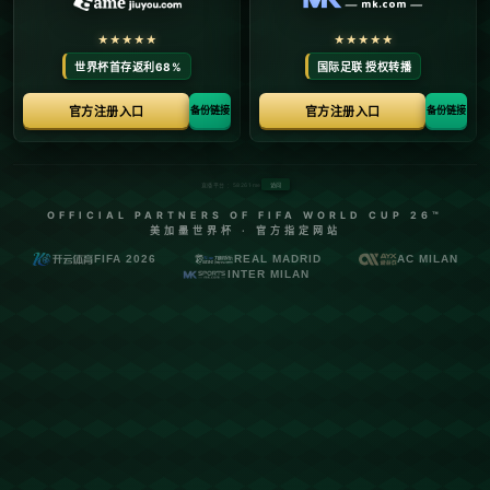
所属分类：
爱游戏平台ayx
发布时间：
2026-02-09
**标题：帕利尼亚拒绝富勒姆800万欧元年薪续约合同 只瞄准拜仁**
在现代足球界，球员的职业选择往往不仅仅基于经济因素，还有对职
业目标、个人发展的深刻考量。**帕利尼亚的决定**正是一个鲜明的例
子，他拒绝了英超球队富勒姆提供的800万欧元年薪合同，目光始终
锁定在德国豪门**拜仁慕尼黑**。
帕利尼亚的这一决定无疑给球迷带来了很多讨论的空间。对于这名葡
萄牙中场来说，他在富勒姆的表现已经证明了自己的实力，他能够在
攻防两端发挥关键作用。他在场上的冷静与果敢，让富勒姆看到了长
远发展的希望。然而，帕利尼亚却选择了更高的目标——挑战在欧洲
赛场最为成功之一的俱乐部拜仁慕尼黑。
**富勒姆纵然开出了800万欧元的优厚年薪**，试图说服帕利尼亚留
队。然而，从帕利尼亚的职业规划来看，金钱并不是唯一驱动他的动
力。拜仁慕尼黑向来被视为顶级球员职业生涯的终极舞台，球员在这