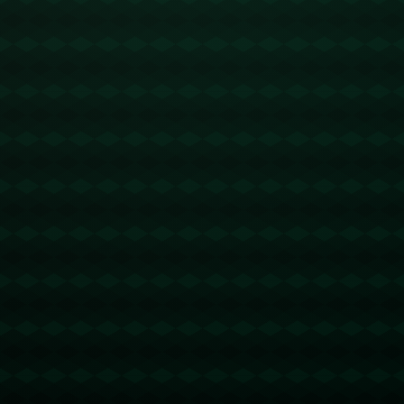
里不仅能得到丰厚的报酬，还能在技战术上获得提升和荣誉上的认
可。
**拜仁的吸引力**并非仅体现于其在德甲中的统治地位，更体现在该俱
乐部的国际影响力和对球员发展的重视上。拜仁常年参战**欧洲冠军
联赛**，这不仅是俱乐部荣誉的象征，也是球员展现自己在世界最高
水平平台上的机会。对于帕利尼亚来说，穿上拜仁的球衣，意味着加