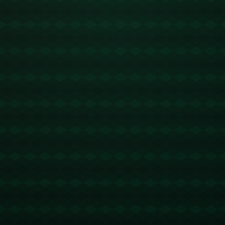
李启的状态问题不仅引发了教练团队的思考，也让球迷们忧心忡忡，
因为在激烈的季后赛中，李启这种全能型球员的表现对球队胜负的影
响不言而喻。
**案例分析：以往赛季的经验教训**
在过去的几个赛季中，我们不难发现，那些最终夺冠的球队中常常具