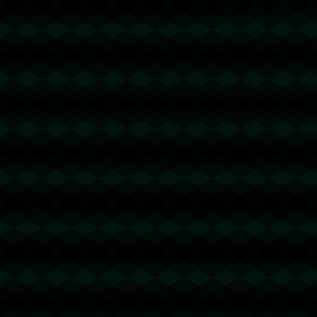
外界对于这场卡利亚里
着这场比赛能带来激动
总体而言，卡利亚里在
的◇主场优势◇去争夺