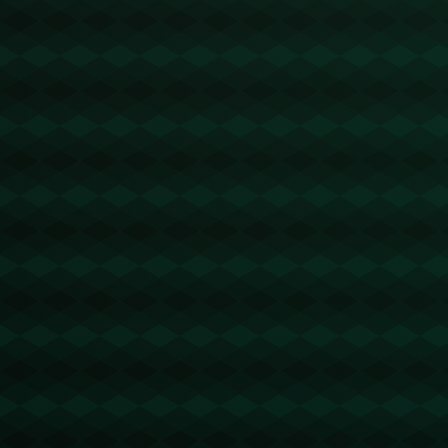
性将在比赛中发挥重要
**本赛季表现回顾**
卡利亚里在主场的表现
性。他们凭借团队的默