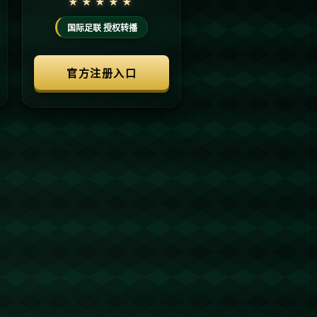
当前位置：
首页
>
新闻中心
里誓取3分.