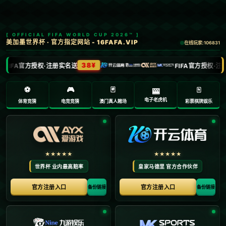
泰山隊贏得劉建宏贊賞：竟然有意想不到的
驚喜，中國足球永遠備受關註.