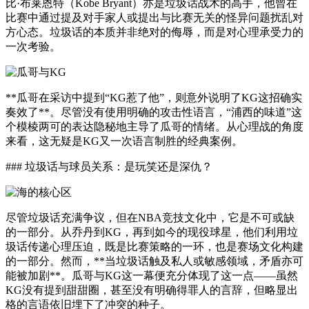
比·布莱恩特（Kobe Bryant）亦是垃圾话战术的高手，他曾在
比赛中通过提及对手家人或提出与比赛无关的怪异问题扰乱对
方心态。垃圾话的本质并非绝对的侮辱，而是对心理承受力的
一次考验。
**瓜哥在采访中提到“KG惹了他”，则意外说明了KG这招确实
奏效了**。尽管没有使用明确的攻击性语言，“浦西的味道”这
个模棱两可的表达隐秘地主导了瓜哥的情绪。从心理战的角度
来看，这无疑是KG又一次语言制胜的经典案例。
### 垃圾话与球员关系：是玩笑还是深仇？
尽管垃圾话充满争议，但在NBA竞技文化中，它是不可或缺
的一部分。从乔丹到KG，再到如今的现役球星，他们利用垃
圾话传递心理压迫，既是比赛策略的一环，也是赛场文化构建
的一部分。然而，**当垃圾话触及私人或敏感领域，矛盾亦可
能被加剧**。瓜哥与KG这一幕便充分体现了这一点——虽然
KG没有提到甜甜圈，甚至没有明确得罪人的言辞，但略显出
格的言语依旧埋下了冲突的种子。