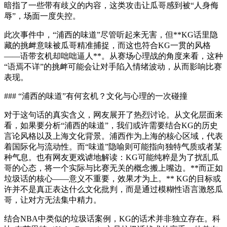
暗指了一些带有歧义的内容，这类攻击让瓜哥感到被“人身侮
辱”，场面一度失控。
此次事件中，“浦西的味道”尽管听起来无害，但**KG话里隐
藏的挑衅意味被瓜哥精准捕捉，而这也符合KG一贯的风格
——语带玄机却咄咄逼人**。从赛场心理战的角度来看，这种
“语焉不详”的挑衅可能会让对手陷入情绪波动，从而影响比赛
表现。
### “浦西的味道”有何玄机？文化与心理的一次碰撞
对于这句话的真实含义，网友展开了热烈讨论。从文化层面来
看，如果要分析“浦西的味道”，我们或许需要结合KG的历史
言论风格以及上海文化背景。浦西作为上海的核心区域，代表
着国际化与流动性。而“味道”隐喻则可能指向独特气质或者某
种气息。也有网友更戏谑地解读：KG可能纯粹是为了扰乱瓜
哥的心态，将一个实际与比赛无关的概念搬上嘴边。**而正如
垃圾话的核心——意义不重要，效果才为上。** KG的目标或
许并不是真正表达什么文化批判，而是通过模糊性语言激怒瓜
哥，让对方无法集中精力。
结合NBA中类似的垃圾话案例，KG的话术并非独立存在。科