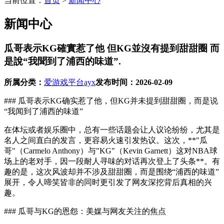
当前位置：
首页
>
新闻中心
新闻中心
瓜哥表示KG確實惹了他 但KG並沒有提到甜甜圈 而
是說“我聞到了浦西的味道”.
所属分类：
爱游戏平台ayx
发布时间：
2026-02-09
### 瓜哥表示KG确实惹了他，但KG并未提到甜甜圈，而是说
“我闻到了浦西的味道”
在体坛或者娱乐圈中，总有一些话题会让人议论纷纷，尤其是
名人之间直白的发言，更容易火速引发热议。这次，**"瓜
哥"（Carmelo Anthony）与"KG"（Kevin Garnett）这对NBA球
场上的老对手，因一段耐人寻味的对话再次登上了头条**。有
趣的是，这次风波却并不涉及甜甜圈，而是围绕“浦西的味道”
展开，令人啼笑皆非的同时更引发了网友深挖背后真相的兴
趣。
### 瓜哥与KG的恩怨：美媒与网友关注的焦点