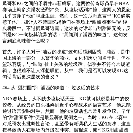
瓜哥和KG之间的矛盾并非新鲜事。这两位传奇球员早在NBA
赛场上就多次爆发激烈冲突。从垃圾话到冲撞，这两人的恩怨
几乎贯穿了他们职业生涯。然而，这一次瓜哥直言**"KG确实
惹了他"，却让人不禁回忆起他们在赛场上“甜甜圈事件”的经
典桥段**。不过据瓜哥透露，这次的对话却与甜甜圈无关，反
而是KG一句极其诡异的话：“我闻到了浦西的味道”。这句发
言到底意味着什么呢？
首先，许多人对于“浦西的味道”这句话感到困惑。浦西，是中
国上海的一部分，以繁华的商业、文化和历史闻名于世。但在
篮球赛场，与“味道”扯上关系的垃圾话，似乎并不符合常规逻
辑，也很难不让人浮想联翩。从中，我们是否可以发现KG这
句话背后更深层次的含义？
### 从“甜甜圈”到“浦西的味道”：垃圾话的艺术
NBA赛场上，从不缺少垃圾话天王。KG就可以说是其中的佼
佼者。从经典的口头挑衅到近乎心理战术的语言艺术，他总能
通过语言影响对手。然而，他的垃圾话也常常引发争议。早年
的“甜甜圈事件”便是最显著的案例之一。当时，KG在比赛中
对瓜哥发出挑衅性言论，甚至带有嘲讽私人生活的意味，这直
接导致两人在赛场内外爆发冲突。据报道，彼时KG用甜甜圈