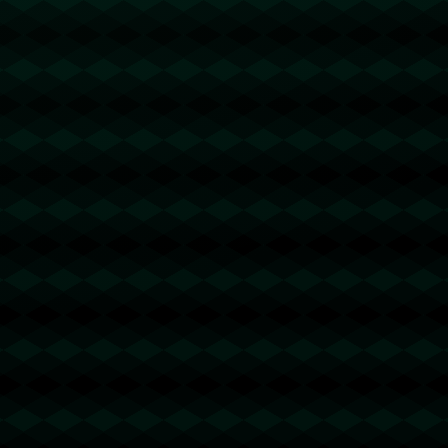
的竞争力。2021-22赛季，米兰时隔11年再次捧得意甲冠军
性显著提升**。普利西奇的多功能属性尤其重要，无论是出任边锋还
位的余地。
强敌时展现出的冷静表现，成功破解了多次防守封锁，为球队提
顶时刻时刻准备着。