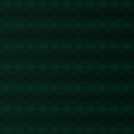
2-09
没有隐藏他对这支传奇球队的由衷喜爱。自2023年夏天正式
达了他对米兰争夺冠军前景的强烈信心。到底是什么，让他对