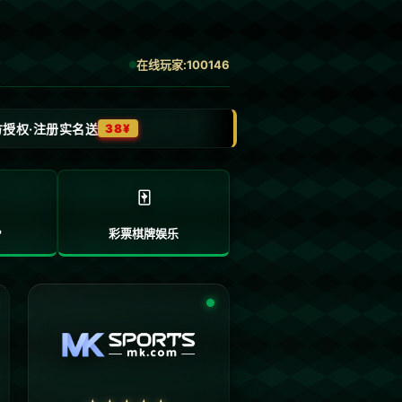
产品展示
新闻资讯
联系我们