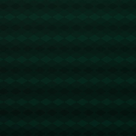
能力，更是体现了团队合作的魅力。无论是詹姆斯的领导力还是戴维斯的
置和球员的出色发挥，成功防守住独行侠的猛烈进攻。
战术**
防守策略值得深入探讨。在比赛的关键时刻，湖人通过全场紧逼防守，限
高风险传球，从而导致多次失误。