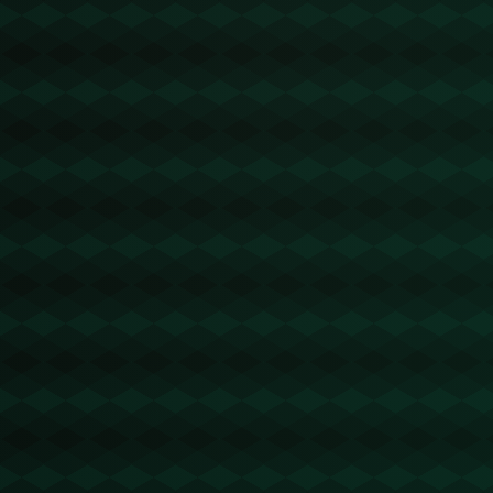
行业动态
**NBA激战：东契奇大
在刚刚结束的一场NB
战胜了他的旧主独行侠
**东契奇的杰出表现**
东契奇，这位曾被誉为
既是他个人能力的体现
在比赛过程中，东契奇
不少宝贵时间。东契奇
**湖人再显冠军队伍风范
尽管东契奇的表现耀眼
的发挥。湖人运用强硬的