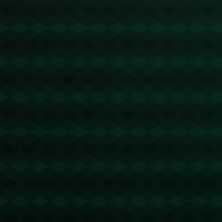
湖人此役不仅依靠个人
湖人以其精准的战术布
**案例分析：湖人的防守
湖人在面对独行侠时的
率，并施压东契奇进行