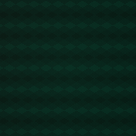
所属分类：
爱游戏平台ayx
发布时间：
2026-0
三元弑旧主 湖人力挫独行侠**
A精彩对决中，独行侠的明星球员东契奇表现突出，他凭借个人卓越的表现
。这场比赛不仅因东契奇的出色发挥而备受关注，同时也标志着湖人队再
篮球未来之星的球员，再次用他的表现证明了这一称号绝非虚名。在这场与湖
，也是团队合作的结果。东契奇的控球、传球和投篮无疑令观众们目不暇
不仅展现了非凡的进攻才能，更是在防守端发挥了重要作用。他通过灵活
的大三元不仅是个人胜利，也向球队乃至整个联盟展示了他的领袖风范。
**
，湖人队依然展示了他们坚若磐石的团队协作能力。赛前，湖人队对独行
防守和快速反击策略，**打乱了独行侠**的进攻节奏，最终以8分差距实