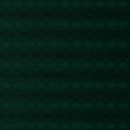
2-09
砍下了令人惊叹的大三元。但最终，湖人队依然以8分的优势
次展示了他们对胜利的渴望和能力。
人的比赛中，他的表现可谓异彩纷呈。**三双**的数据，
接；他在场上的冷静与智慧更是无可比拟。
的走位和精准的判断，多次阻截湖人的进攻，为独行侠争取了
侠的研究十分彻底，这使得他们在比赛中能够有效约束东契奇
现了胜利。